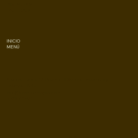
INSTAGRAM
FACEBOOK
INICIO
MENÚ
Anatole France 79, Polanco III Sección Mexico City,
Hidalgo, 11540
Info@KimptonVirgilio.com
5591560490
© 2025 Kimpton Virgilio